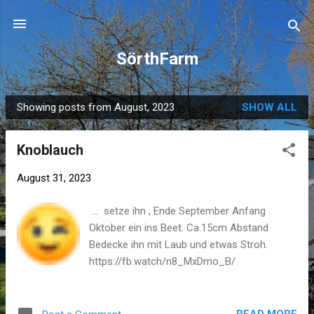
Skip to main content
SörthFarm
Showing posts from August, 2023
SHOW ALL
P
o
Knoblauch
s
t
August 31, 2023
s
... setze ihn , Ende September Anfang
Oktober ein ins Beet. Ca.15cm Abstand
Bedecke ihn mit Laub und etwas Stroh.
https://fb.watch/n8_MxDmo_B/