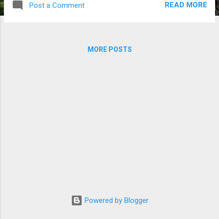
READ MORE
Post a Comment
gelbe Topftomate Beautiful Dreamer Kellogs
Breakfast J2 Ungarisches Riesenochsenherz
oder Irish Likör K2 Lotus 2021 oder Flanders
Contrast Also von links im Uhrzeigersinn ...
MORE POSTS
Powered by Blogger