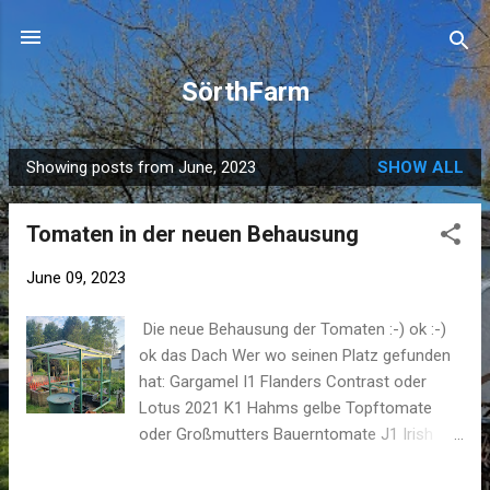
Skip to main content
SörthFarm
Showing posts from June, 2023
SHOW ALL
P
o
Tomaten in der neuen Behausung
s
t
June 09, 2023
s
Die neue Behausung der Tomaten :-) ok :-)
ok das Dach Wer wo seinen Platz gefunden
hat: Gargamel I1 Flanders Contrast oder
Lotus 2021 K1 Hahms gelbe Topftomate
oder Großmutters Bauerntomate J1 Irish
Likör oder Ungarisches Riesenochsenherz
I2 Großmutters Bauerntomate oder Hahms